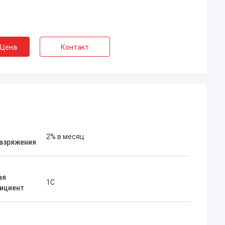
 Цена
Контакт
мас
Джеймс Лэмбрайт
держивающий.
 любых
Лучшая служба, лучшая рота!
2% в месяц
азряжения
ая
1C
ициент