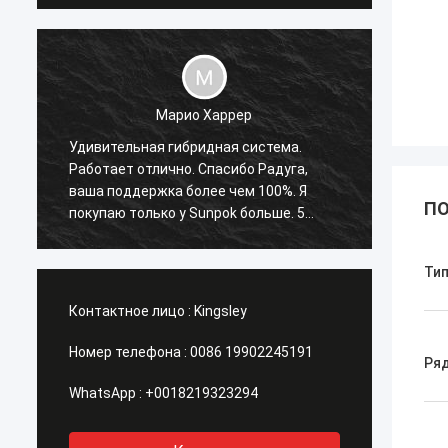
Марио Харрер
Удивительная гибридная система.
Сунпок
Работает отлично. Спасибо Радуга,
когда-
ваша поддержка более чем 100%. Я
и всег
ПО
покупаю только у Sunpok больше. 5
время
звезд Плюс рейтинг!
Тип
Контактное лицо :
Kingsley
Номер телефона :
0086 19902245191
Ря
WhatsApp :
+0018219323294