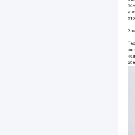
пом
дос
отр
За
Тех
эко
над
обе