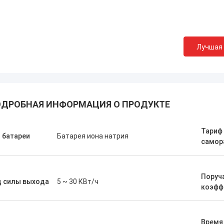
Лучшая
Стэнли Укаоха
Дайн То
 - лучший маркетолог, которого я
очень полезный и под
либо встречал, очень вежливый,
мой первый выбор для
да готов оказать помощь в любое
связанных продуктов
ДРОБНАЯ ИНФОРМАЦИЯ О ПРОДУКТЕ
.
Тариф
 батареи
Батарея иона натрия
самор
Поруч
д силы выхода
5 ~ 30 КВт/ч
коэфф
Время