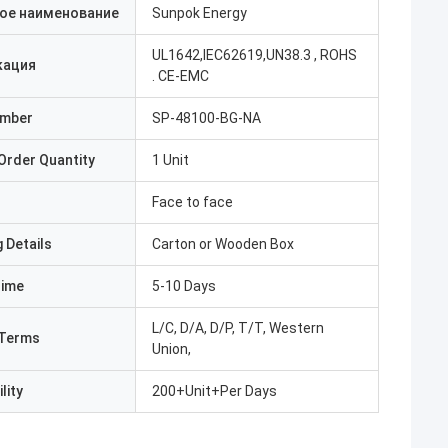
ое наименование
Sunpok Energy
UL1642,IEC62619,UN38.3 , ROHS
кация
. CE-EMC
umber
SP-48100-BG-NA
Order Quantity
1 Unit
Face to face
 Details
Carton or Wooden Box
Time
5-10 Days
L/C, D/A, D/P, T/T, Western
Terms
Union,
lity
200+Unit+Per Days