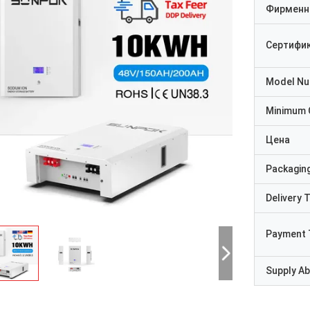
Фирменн
Сертифи
Model N
Minimum 
Цена
Packaging
Delivery 
Payment 
Supply Abi