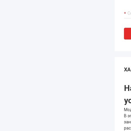
ХА
Н
у
Мод
В э
зан
рас