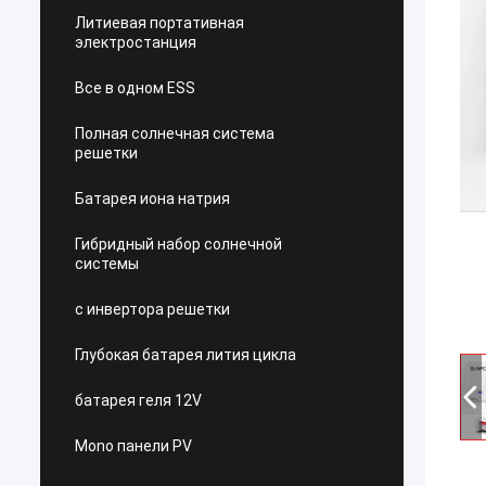
Литиевая портативная
электростанция
Все в одном ESS
Полная солнечная система
решетки
Батарея иона натрия
Гибридный набор солнечной
системы
с инвертора решетки
Глубокая батарея лития цикла
батарея геля 12V
Mono панели PV