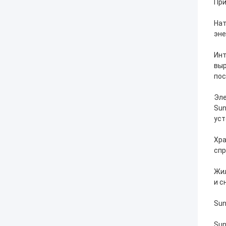
При
Нат
эне
Инт
выр
пос
Эле
Sun
уст
Хра
спр
Жил
и с
Sun
Sun