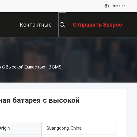
Russian
Контактные
Отправить Запрос
Данные
 С Высокой Емкостью - В BMS
ая батарея с высокой
rigin
Guangdong, China