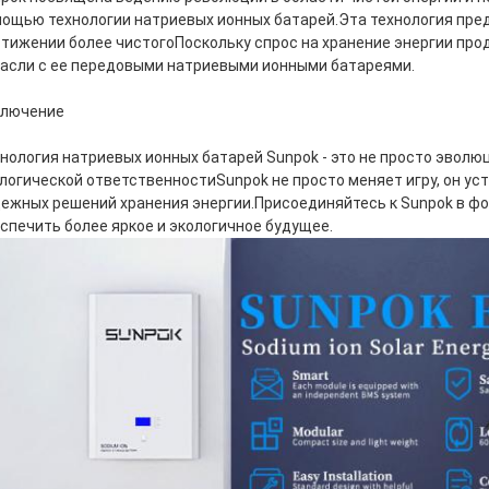
ощью технологии натриевых ионных батарей.Эта технология пре
тижении более чистогоПоскольку спрос на хранение энергии прод
асли с ее передовыми натриевыми ионными батареями.
ключение
нология натриевых ионных батарей Sunpok - это не просто эволюц
логической ответственностиSunpok не просто меняет игру, он ус
ежных решений хранения энергии.Присоединяйтесь к Sunpok в 
спечить более яркое и экологичное будущее.