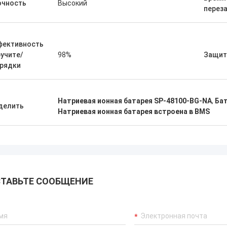
очность
Высокий
перез
фективность
учите/
98%
Защит
зрядки
Натриевая ионная батарея SP-48100-BG-NA
,
Бат
делить
Натриевая ионная батарея встроена в BMS
ТАВЬТЕ СООБЩЕНИЕ