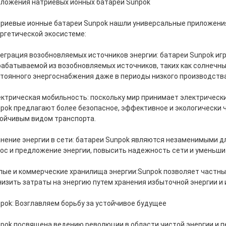
ложения натриевых ионных батарей Sunpok
риевые ионные батареи Sunpok нашли универсальные приложения
ргетической экосистеме:
еграция возобновляемых источников энергии: батареи Sunpok иг
абатываемой из возобновляемых источников, таких как солнечны
тоянного энергоснабжения даже в периоды низкого производства
ктрическая мобильность: поскольку мир принимает электрическ
pok предлагают более безопасное, эффективное и экологически
ойчивым видом транспорта.
нение энергии в сети: батареи Sunpok являются незаменимыми дл
ос и предложение энергии, повысить надежность сети и уменьши
ые и коммерческие хранилища энергии:Sunpok позволяет частны
низить затраты на энергию путем хранения избыточной энергии и 
pok: Возглавляем борьбу за устойчивое будущее
pok посвящена ведению революции в области чистой энергии и 