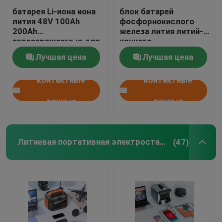
батарея Li-иона иона
блок батарей
лития 48V 100Ah
фосфорнокислого
200Ah
железа лития литий-
перезаряжаемые для
ионного
дома
аккумулятора 400ah
Лучшая цена
Лучшая цена
48V
контактные
контактные
данные
данные
Литиевая портативная электростанция
(47)