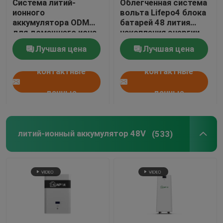
Система литий-
Облегченная система
ионного
вольта Lifepo4 блока
аккумулятора ODM
батарей 48 лития
с инвертора решетки
для домашнего иона
накопления энергии
UL1642 солнечной
солнечная домашняя
Лучшая цена
Лучшая цена
энергии 100Ah 200Ah
Глубокая батарея лития цикла
Li
контактные
контактные
батарея геля 12V
данные
данные
Mono панели PV
литий-ионный аккумулятор 48V
(533)