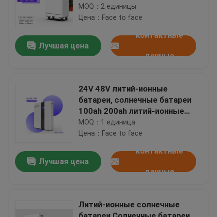
Батарея Аккумулятор
MOQ：2 единицы
Цена：Face to face
контактные
Лучшая цена
данные
24V 48V литий-ионные
батареи, солнечные батареи
100ah 200ah литий-ионные
батареи
MOQ：1 единица
Цена：Face to face
контактные
Лучшая цена
данные
Литий-ионные солнечные
батареи Солнечные батареи