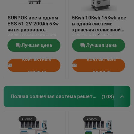
SUNPOK все в одном
5Kwh 10Kwh 15Kwh все
ESS 51.2V 200Ah 5Kw
в одной системе
интегрировало
хранения солнечной
систему накопления
энергии гибкой и
энергии
удобной
Лучшая цена
Лучшая цена
контактные
контактные
данные
данные
Полная солнечная система решетки
(108)