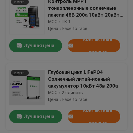
Контроль MPPT
тонкопленочные солнечные
панели 48В 200а 10кВт 20кВт
На крыше установка
MOQ：ПК 1
солнечных стойки
Цена：Face to face
контактные
Лучшая цена
данные
Глубокий цикл LiFePO4
Солнечный литий-ионный
аккумулятор 10кВт 48в 200а
MOQ：2 единицы
Цена：Face to face
контактные
Лучшая цена
данные