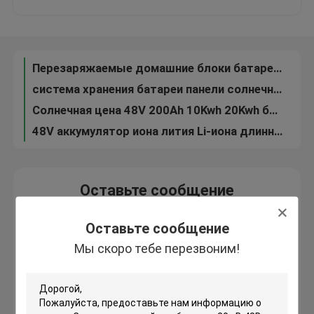
литий-ионный аккумулятор блока батарей 60AH 80AH 200AH 48V Lifepo4
Ион 48V 200Ah 5kw 10kw лития блока батарей цикла LiFePo4 фабрики солнечный глубокий
О нас
Связь батареи RS485 фосфорнокислого железа SUNPOK перезаряжаемые 48V высокая Powerli
Перезаряжаемые домашние блоки батарей фосфорнокислого железа лития 48 вольт батарея лития часа 200 Amp
Экскурсия по заводу
система хранения батареи панели солнечных батарей литий-ионного аккумулятора 200Ah 300Ah 48V
Солнечная цена 48V 200Ah 10Kwh 20Kwh батареи фосфата иона лития
Контроль качества
48V аккумулятор иона лития Li-иона длинной жизни LiFePO4 перезаряжаемые
Система аккумулятора IP21 глубокого литий-ионного аккумулятора цикла 48V домашняя
Свяжитесь с нами
Стена силы иона лития банка солнечной батареи для домашнего 100ah 5kwh 10kwh
Оставьте сообщение
48 батарея лития 200ah батареи Lifepo4 вольта для хранения солнечной энергии
Мы скоро тебе перезвоним!
солнечная система 48V 200Ah иона лития 10kwh 20kwh 30kwh 50kwh Lifepo4 домашняя
Новости
Оставьте сообщение
Солнечные системы цены по прейскуранту завода-изготовителя с солнечной системы 5kw решетки полной гибридной
Мы скоро тебе перезвоним!
Набор 1KW 3KW 5KW 10KW полный солнечный с системы панели солнечных батарей решетки для дома
Случаи
Солнечная система 10000w 20000w 30000w с набора 10kw 15kw 20kw 30kw панели солнечных батарей решетки
ODM полный с набора 10kw солнечной системы решетки
Запрос цены