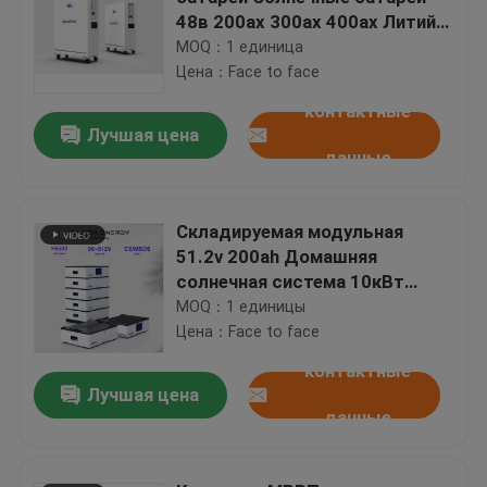
48в 200ах 300ах 400ах Литий-
ионные батареи 5кВт 10кВт
MOQ：1 единица
Powerwall
Цена：Face to face
контактные
Лучшая цена
данные
Складируемая модульная
51.2v 200ah Домашняя
солнечная система 10кВт
20кВт 30кВт батарея для
MOQ：1 единицы
хранения энергии
Цена：Face to face
контактные
Лучшая цена
данные