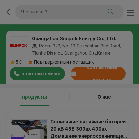
Guangzhou Sunpok Energy Co., Ltd.
Room 322, No. 13 Guangshan 2nd Road,
Tianhe District, Guangzhou City,Китай
5.0
Подтверженный поставщик
контактные
позвони сейчас
данные
продукты
О нас
Солнечные литийные батареи
20 кВ 48В 300ах 400ах
Домашнее энергохранилище