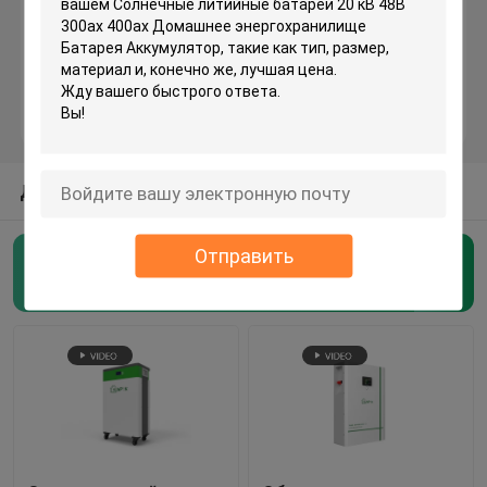
10kw 5kw полное с наборов силы генератора солнечной системы решетки для домов
Электрическая система 8kW 10kW 15kW 20kW панели солнечных батарей полного набора с солнечной системы решетки
Батарея лития накопления энергии
Система 5000 w панелей солнечных батарей полного набора 10Kw 15Kw 20KW дальше с солнечной системы решетки
Гибрид электрической системы 8kw 10kw 15kw 20kw панели солнечных батарей полного набора с сети электропередач
литий-ионный аккумулятор 48V
ДРУГИЕ КАТЕГОРИИ ОТ НАС
Литиевая портативная электростанция
Отправить
Все в одном ESS
Батарея лития накопления энергии
(110)
Полная солнечная система решетки
Батарея иона натрия
Гибридный набор солнечной системы