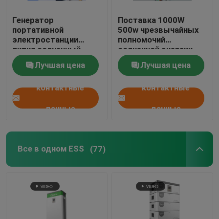
Генератор
Поставка 1000W
портативной
500w чрезвычайных
электростанции
полномочий
лития солнечный
солнечной энергии
поручая на открытом
Лучшая цена
Лучшая цена
воздухе
контактные
контактные
данные
данные
Все в одном ESS
(77)