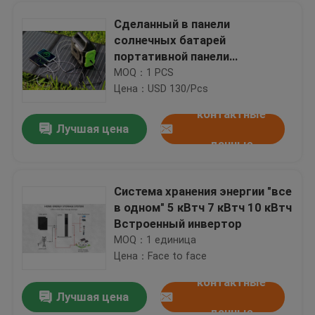
Сделанный в панели
солнечных батарей
портативной панели
солнечных батарей Китая
MOQ：1 PCS
300w на открытом воздухе
Цена：USD 130/Pcs
складной
контактные
Лучшая цена
данные
Система хранения энергии "все
в одном" 5 кВтч 7 кВтч 10 кВтч
Домой
Встроенный инвертор
MOQ：1 единица
Цена：Face to face
Продукты
контактные
Лучшая цена
Связь фосфата CANBUS RS485 литий-ионного аккумулятора низшего напряжения 48V
Видеозаписи
данные