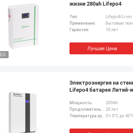
жизни 280ah Lifepo4
Тип:
Lifepo4/Li-ion
Применение:
Гарантия:
10 лет
Лучшая Цена
DEO
Электроэнергия на стенк
Lifepo4 батарея Литий-
системы
Мощность:
200Ah
Продолжительность жизни ((25°C):
20 лет
Температура хранения:
От 0°C до 45