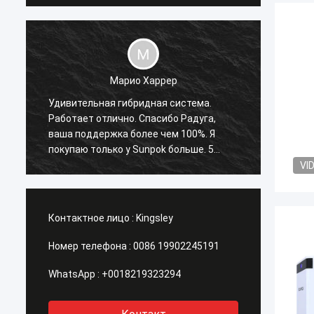
Марио Харрер
Удивительная гибридная система.
Сунпок
Работает отлично. Спасибо Радуга,
когда-
ваша поддержка более чем 100%. Я
и всег
покупаю только у Sunpok больше. 5
время
звезд Плюс рейтинг!
VI
Контактное лицо :
Kingsley
Номер телефона :
0086 19902245191
WhatsApp :
+0018219323294