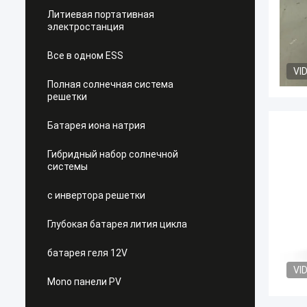
Литиевая портативная
электростанция
Все в одном ESS
VI
Полная солнечная система
решетки
Батарея иона натрия
Гибридный набор солнечной
системы
с инвертора решетки
Глубокая батарея лития цикла
батарея геля 12V
VI
Mono панели PV