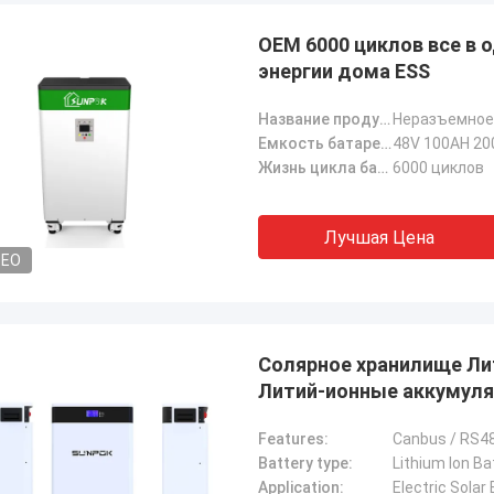
OEM 6000 циклов все в 
энергии дома ESS
Название продукта:
Неразъемное
Стэнли Укаоха
Дайн То
Емкость батареи:
48V 100AH 20
 - лучший маркетолог, которого я
Жизнь цикла батареи:
6000 циклов
очень полезный и под
либо встречал, очень вежливый,
мой первый выбор для
да готов оказать помощь в любое
связанных продуктов
.
Лучшая Цена
DEO
Солярное хранилище Ли
Литий-ионные аккумуля
системы
Features:
Canbus / RS4
Battery type:
Lithium Ion Ba
Application:
Electric Sola