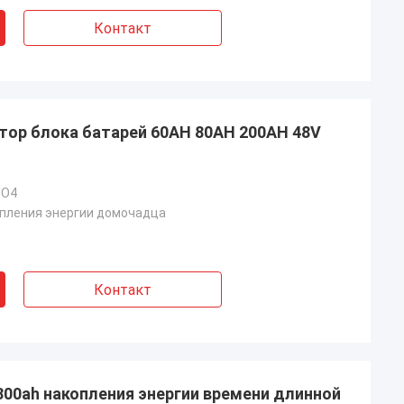
Контакт
тор блока батарей 60AH 80AH 200AH 48V
PO4
пления энергии домочадца
Контакт
300ah накопления энергии времени длинной