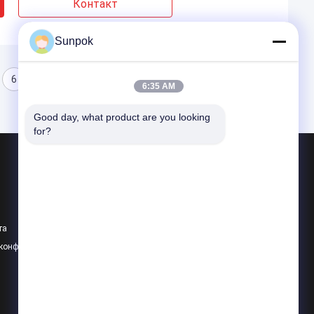
Контакт
Sunpok
6
7
8
6:35 AM
Good day, what product are you looking 
for?
Продукция
Батарея лития накопления энергии
литий-ионный аккумулятор 48V
та
Литиевая портативная электростанция
 конфиденциальности
Все категории