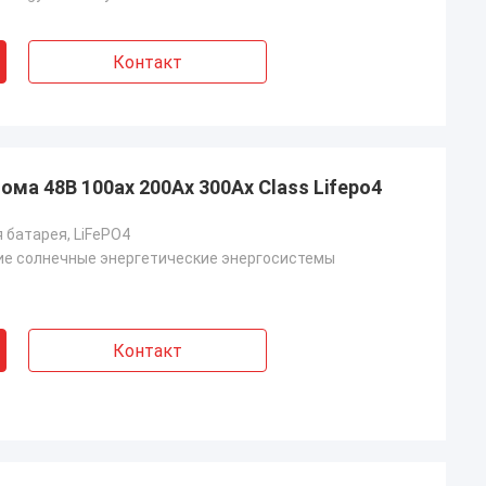
Контакт
ма 48В 100ах 200Ах 300Ах Class Lifepo4
 батарея, LiFePO4
ие солнечные энергетические энергосистемы
Контакт